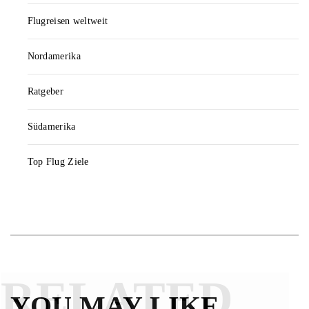
Flugreisen weltweit
Nordamerika
Ratgeber
Südamerika
Top Flug Ziele
RELATED
YOU MAY LIKE