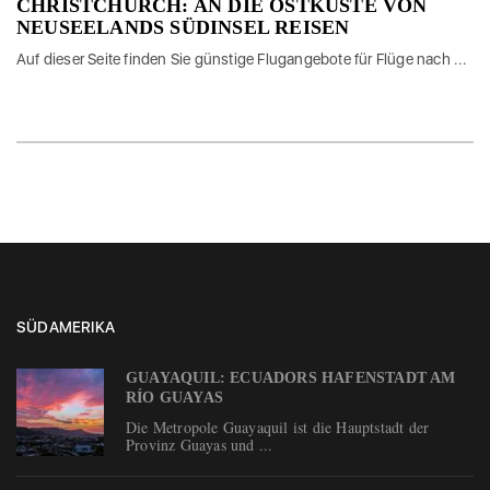
CHRISTCHURCH: AN DIE OSTKÜSTE VON
NEUSEELANDS SÜDINSEL REISEN
Auf dieser Seite finden Sie günstige Flugangebote für Flüge nach ...
SÜDAMERIKA
GUAYAQUIL: ECUADORS HAFENSTADT AM
RÍO GUAYAS
Die Metropole Guayaquil ist die Hauptstadt der
Provinz Guayas und ...