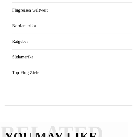
Flugreisen weltweit
Nordamerika
Ratgeber
Südamerika
Top Flug Ziele
RELATED
YOU MAY LIKE